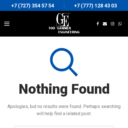
+7 (727) 354 57 54
+7 (777) 128 43 03
Nothing Found
Apologies, but no results were found. Perhaps searching
will help find a related post.