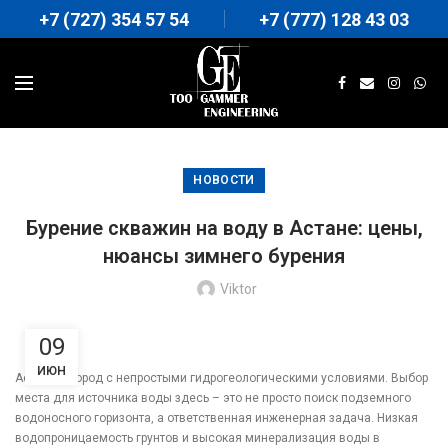
+7 (727) 354 57 54
+7 (777) 128 43 03
НОВОСТИ
Бурение скважин на воду в Астане: цены,
нюансы зимнего бурения
Viktor
09
ИЮН
Астана – город с непростыми гидрогеологическими условиями. Выбор
места для источника воды здесь – это не просто поиск подземного
водоносного горизонта, а ответственная инженерная задача. Низкая
водопроницаемость грунтов и высокая минерализация воды в