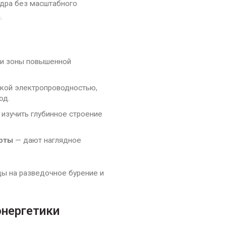
едра без масштабного
.
 и зоны повышенной
окой электропроводностью,
од.
изучить глубинное строение
рты
— дают наглядное
ды на разведочное бурение и
нергетики