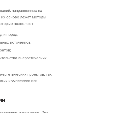
ваний, направленных на
В их основе лежат методы
которые позволяют:
 и пород;
льных источников;
онтов;
ительства энергетических
нергетических проектов, так
илых комплексов или
ии
ермальных изысканиях. Она