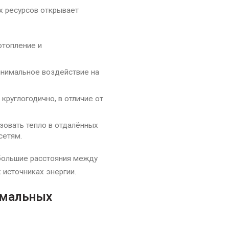
х ресурсов открывает
отопление и
инимальное воздействие на
круглогодично, в отличие от
овать тепло в отдалённых
сетям.
 большие расстояния между
 источниках энергии.
рмальных