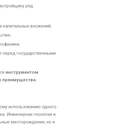
застройщику ряд
а капитальных вложений;
стве;
еофизики;
т перед государственными
тся
инструментом
го преимущества
.
ому использованию одного
ка. Инженерная геология и
ьные месторождения, но и