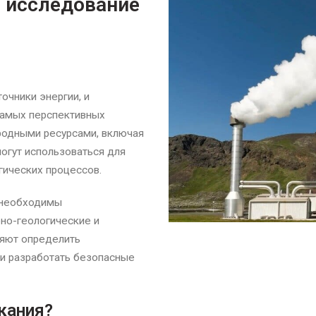
 исследование
очники энергии, и
самых перспективных
родными ресурсами, включая
огут использоваться для
гических процессов.
 необходимы
но-геологические и
ляют определить
 и разработать безопасные
кания?