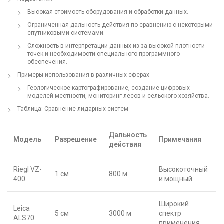
Высокая стоимость оборудования и обработки данных.
Ограниченная дальность действия по сравнению с некоторыми
спутниковыми системами.
Сложность в интерпретации данных из-за высокой плотности
точек и необходимости специального программного
обеспечения.
Примеры использования в различных сферах
Геологическое картографирование, создание цифровых
моделей местности, мониторинг лесов и сельского хозяйства.
Таблица: Сравнение лидарных систем
Дальность
Модель
Разрешение
Примечания
действия
Riegl VZ-
Высокоточный
1 см
800 м
400
и мощный
Широкий
Leica
5 см
3000 м
спектр
ALS70
применения