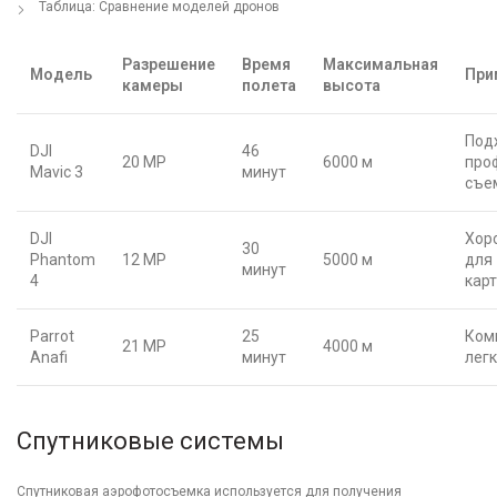
Таблица: Сравнение моделей дронов
Разрешение
Время
Максимальная
Модель
При
камеры
полета
высота
Под
DJI
46
20 MP
6000 м
про
Mavic 3
минут
съе
DJI
Хор
30
Phantom
12 MP
5000 м
для
минут
4
кар
Parrot
25
Ком
21 MP
4000 м
Anafi
минут
лег
Спутниковые системы
Спутниковая аэрофотосъемка используется для получения