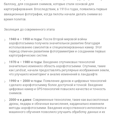
баллону, для создания снимков, которые стали основой для
картографирования. Впоследствии, в 1910-х годах, появились первые
авиационные фотографии, когда пилоты начали делать снимки во
время полетов.
Эволюция до современного этапа
1940-е – 1950-е годы:
После Второй мировой войны
аэрофотосъемка получила значительное развитие благодаря
использованию самолетов и специализированных камер. Этот
период отмечен развитием фотограмметрии и созданием первых
картографических систем.
1970-е – 1980-е годы:
Введение спутниковых технологий
значительно изменило область аэрофотосъемки. Спутники, такие
как Landsat, начали предоставлять регулярные изображения земли,
что улучшило мониторинг и анализ изменений в ландшафте.
1990-е – 2000-е годы:
Появление дронов и цифровых технологий
сделало аэрофотосъемку более доступной и точной. Введение
цифровых камер и GPS-технологий повысило качество и точность
снимков.
2000-е и далее:
Современные технологии, такие как высокоточные
дроны, лидары и облачные вычисления, кардинально изменили
методы аэрофотосъемки. Введение искусственного интеллекта и
машинного обучения позволило улучшить обработку данных и их