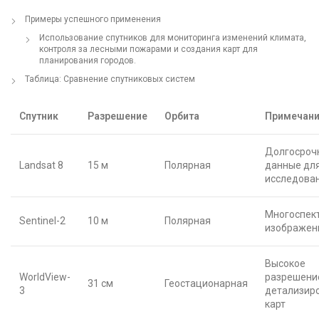
Примеры успешного применения
Использование спутников для мониторинга изменений климата,
контроля за лесными пожарами и создания карт для
планирования городов.
Таблица: Сравнение спутниковых систем
Спутник
Разрешение
Орбита
Примечан
Долгосроч
Landsat 8
15 м
Полярная
данные дл
исследова
Многоспек
Sentinel-2
10 м
Полярная
изображен
Высокое
WorldView-
разрешени
31 см
Геостационарная
3
детализир
карт