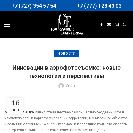
+7 (727) 354 57 54
+7 (777) 128 43 03
НОВОСТИ
Инновации в аэрофотосъемке: новые
технологии и перспективы
Viktor
16
СЕН
Аэрофотосъемка
давно стала неотъемлемой частью геодезии, играя
ключевую роль в картографировании территорий, мониторинге объектов
и решении сложных инженерных задач. В последние годы эта область
претерпела значительные изменения благодаря внедрению