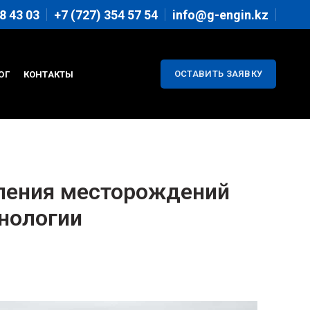
8 43 03
+7 (727) 354 57 54
info@g-engin.kz
ОСТАВИТЬ ЗАЯВКУ
ОГ
КОНТАКТЫ
еления месторождений
нологии