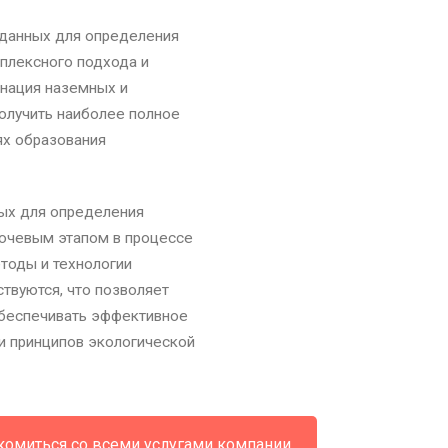
 данных для определения
плексного подхода и
инация наземных и
олучить наиболее полное
ях образования
ных для определения
ючевым этапом в процессе
етоды и технологии
твуются, что позволяет
обеспечивать эффективное
и принципов экологической
комиться со всеми услугами компании