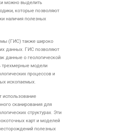
ки можно выделить
одики, которые позволяют
аки наличия полезных
емы (ГИС) также широко
ких данных. ГИС позволяют
как данные о геологической
ать трехмерные модели
ологических процессов и
ных ископаемых.
т использование
рного сканирования для
логических структурах. Эти
сокоточных карт и моделей
 месторождений полезных