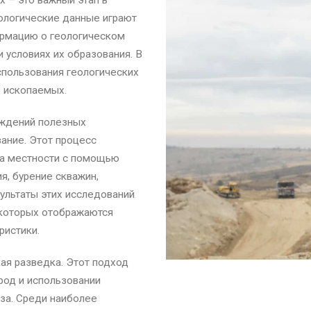
 – это важный этап в
еологические данные играют
ормацию о геологическом
 условиях их образования. В
спользования геологических
 ископаемых.
ждений полезных
ание. Этот процесс
 на местности с помощью
я, бурение скважин,
ультаты этих исследований
а которых отображаются
ристики.
я разведка. Этот подход
род и использовании
иза. Среди наиболее