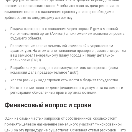
Процедура:
от заявления до нового акта Процесс перевода земли
состоит из нескольких этапов. Чтобы итоговая выдача решения на
изменение целевого назначения прошла успешно, необходимо
действовать по следующему алгоритму:
Подача электронного заявления через портал E-gov в местный
исполнительный орган (Акимат) с приложением эскизного проекта
будущего объекта.
Рассмотрение заявки земельной комиссией и управлением
архитектуры. На этом этапе чиновники проверяют, соответствует ли
ваш замысел Генеральному плану города и Плану детальной
планировки (ПДП).
Разработка и утверждение землеустроительного проекта (если
комиссия дала предварительное “доб”).
Уплата разницы кадастровой стоимости в бюджет государства.
Изготовление нового идентификационного документа на землю и
регистрация обновленных прав в органах юстиции.
Финансовый вопрос и сроки
Один из самых частых запросов от собственников: сколько стоит
поменять целевое назначение земельного участка? Фиксированной
цены за эту процедуру не существует. Основная статья расходов – это