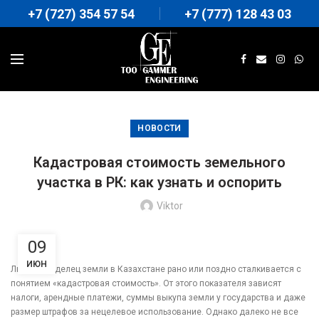
+7 (727) 354 57 54
+7 (777) 128 43 03
НОВОСТИ
Кадастровая стоимость земельного
участка в РК: как узнать и оспорить
Viktor
09
ИЮН
Любой владелец земли в Казахстане рано или поздно сталкивается с
понятием «кадастровая стоимость». От этого показателя зависят
налоги, арендные платежи, суммы выкупа земли у государства и даже
размер штрафов за нецелевое использование. Однако далеко не все