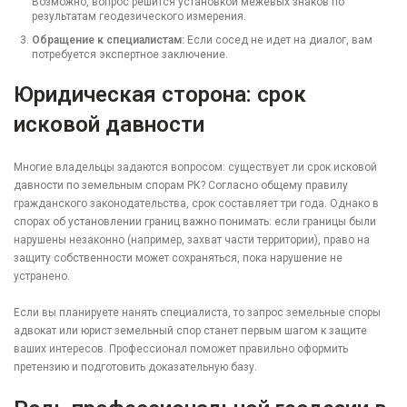
Возможно, вопрос решится установкой межевых знаков по
результатам геодезического измерения.
Обращение к специалистам:
Если сосед не идет на диалог, вам
потребуется экспертное заключение.
Юридическая сторона: срок
исковой давности
Многие владельцы задаются вопросом: существует ли срок исковой
давности по земельным спорам РК? Согласно общему правилу
гражданского законодательства, срок составляет три года. Однако в
спорах об установлении границ важно понимать: если границы были
нарушены незаконно (например, захват части территории), право на
защиту собственности может сохраняться, пока нарушение не
устранено.
Если вы планируете нанять специалиста, то запрос земельные споры
адвокат или юрист земельный спор станет первым шагом к защите
ваших интересов. Профессионал поможет правильно оформить
претензию и подготовить доказательную базу.