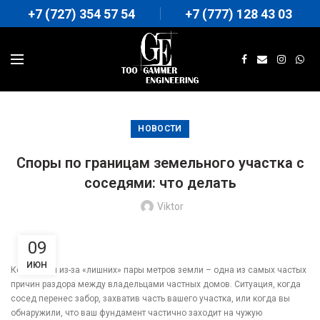
+7 (727) 354 57 54
+7 (777) 128 43 03
НОВОСТИ
Споры по границам земельного участка с
соседями: что делать
Viktor
09
ИЮН
Конфликты из-за «лишних» пары метров земли – одна из самых частых
причин раздора между владельцами частных домов. Ситуация, когда
сосед перенес забор, захватив часть вашего участка, или когда вы
обнаружили, что ваш фундамент частично заходит на чужую